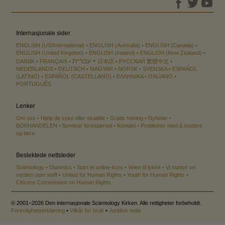
Internasjonale sider
ENGLISH (US/International)
ENGLISH (Australia)
ENGLISH (Canada)
ENGLISH (United Kingdom)
ENGLISH (Ireland)
ENGLISH (New Zealand)
עברית
DANSK
FRANÇAIS
日本語
РУССКИЙ
繁體中文
NEDERLANDS
DEUTSCH
MAGYAR
NORSK
SVENSKA
ESPAÑOL
(LATINO)
ESPAÑOL (CASTELLANO)
ΕΛΛΗΝΙΚA
ITALIANO
PORTUGUÊS
Lenker
Om oss
Hjelp de syke eller skadde
Gratis trening
Nyheter
BOKHANDELEN
Seminar forespørsel
Kontakt
Problemer med å studere
og lære
Beslektede nettsteder
Scientology
Dianetics
Start et online-kurs
Veien til lykke
Vi støtter en
verden uten stoff
United for Human Rights
Youth for Human Rights
Citizens Commission on Human Rights
© 2001–2026 Den internasjonale Scientology Kirken. Alle rettigheter forbeholdt.
Fortrolighetserklæring
•
Vilkår for bruk
•
Juridisk notis