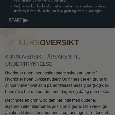
valg angående venner og bekjente.
Verktøy du kan bruke til å hjelpe med å lindre andres byrde av
undertrykkelse, slik at de kan leve godt og være glade igjen.
START
KURS
OVERSIKT
KURSOVERSIKT: ÅRSAKEN TIL
UNDERTRYKKELSE
Hvorfor er noen mennesker oftere syke enn andre?
Hvorfor er noen ulykkesfugler? Og finnes det en grunn til
at noen lever livet som på en følelsesmessig berg-og-dal-
bane? De har det bra den ene dagen og dårlig den neste.
Det finnes en grunn, og den har intet med gudene,
skjebnen eller stjernenes posisjon å gjøre. Den virkelige
årsaken til disse fenomenene – og løsningen – er forklart