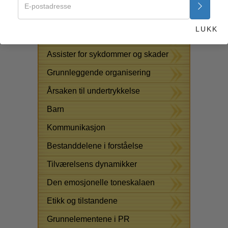
GRATIS KURSER ONLINE
LUKK
LØSNINGER PÅ STOFF
Assister for sykdommer og skader
Grunnleggende organisering
Årsaken til undertrykkelse
Barn
Kommunikasjon
Bestanddelene i forståelse
Tilværelsens dynamikker
Den emosjonelle toneskalaen
Etikk og tilstandene
Grunnelementene i PR