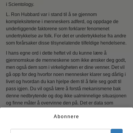
i Scientology.
L. Ron Hubbard var i stand til å se gjennom
kompleksitetene i menneskers adferd, og oppdage de
underliggende faktorene som forklarer fenomenet
undertrykkelse av folk. For det er undertrykkelse fra andre
som forårsaker disse tilsynelatende tilfeldige hendelsene.
I hans egne ord i dette heftet vil du kunne lære å
gjennomskue de menneskene som ikke ønsker deg godt,
men også dem som i virkeligheten er dine venner. Det vil
gå opp for deg hvorfor noen mennesker klarer seg dårlig i
livet og hvordan du kan hjelpe dem til å føle seg godt til
pass igjen. Du vil også lære å forstå mekanismene bak
denne nedbrytende og dog ikke ualminnelige situasjonen
og finne måter å overvinne den på. Det er data som
umiddelbart og konkret virkelig kunne endre livet ditt,
Abonnere
akkurat som de har endret livet til andre.
Start nå >>