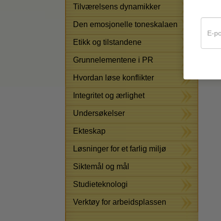
hje
Tilværelsens dynamikker
folk
Den emosjonelle toneskalaen
fam
Etikk og tilstandene
Grunnelementene i PR
Hvordan løse konflikter
Integritet og ærlighet
Undersøkelser
Ekteskap
Løsninger for et farlig miljø
Siktemål og mål
Studieteknologi
Verktøy for arbeidsplassen