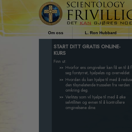
Om oss
L. Ron Hubbard
Hvem er de Frivillige prestene?
Religiøs innflytelse på
START DITT GRATIS ONLINE-
samfunnet av L. Ron Hubbar
KURS
Hvorfor vi hjelper
Finn ut:
Hvorfor ens omgivelser kan få en til å 
seg forstyrret, hjelpeløs og overveldet.
Hvordan du kan hjelpe til med å redus
den tilsynelatende trusselen fra verden
omkring deg.
Verktøy som vil hjelpe til med å øke
selvtilliten og evnen til å kontrollere
omgivelsene dine.