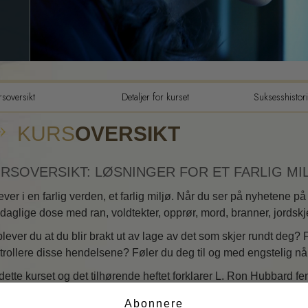
Tilværelsens dynamikker
Den emosjonelle toneskalaen
Etikk og tilstandene
rsoversikt
Detaljer for kurset
Suksesshistori
Grunnelementene i PR
KURS
OVERSIKT
Hvordan løse konflikter
Integritet og ærlighet
RSOVERSIKT: LØSNINGER FOR ET FARLIG MI
Undersøkelser
lever i en farlig verden, et farlig miljø. Når du ser på nyhetene på 
Ekteskap
 daglige dose med ran, voldtekter, opprør, mord, branner, jordskj
lever du at du blir brakt ut av lage av det som skjer rundt deg? F
Løsninger for et farlig miljø
trollere disse hendelsene? Føler du deg til og med engstelig n
Siktemål og mål
dette kurset og det tilhørende heftet forklarer L. Ron Hubbard 
Studieteknologi
tille metoder til rådighet som ikke bare hjelper deg med å overvi
Abonnere