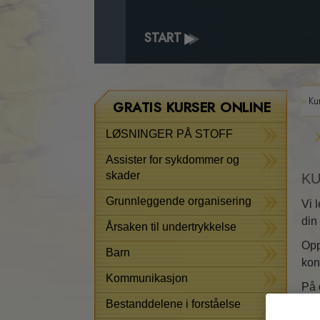
START
Ku
GRATIS KURSER ONLINE
LØSNINGER PÅ STOFF
Assister for sykdommer og
skader
KU
Grunnleggende organisering
Vi 
din
Årsaken til undertrykkelse
Opp
Barn
kon
Kommunikasjon
På 
Bestanddelene i forståelse
å s