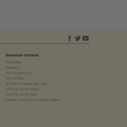
Beslektede nettsteder
Scientology
Dianetics
Start et online-kurs
Veien til lykke
Vi støtter en verden uten stoff
United for Human Rights
Youth for Human Rights
Citizens Commission on Human Rights