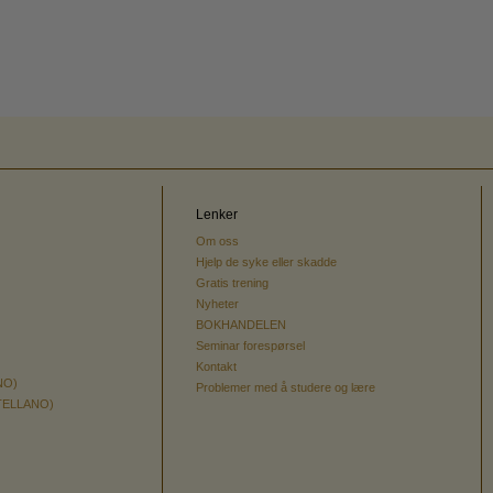
Lenker
Om oss
Hjelp de syke eller skadde
Gratis trening
Nyheter
BOKHANDELEN
Seminar forespørsel
Kontakt
NO)
Problemer med å studere og lære
TELLANO)