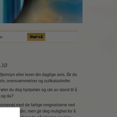
er
Start nå
LJØ
fjernsyn eller leser din daglige avis, får du
elv, oversvømmelser og sultkatastrofer.
øler du deg hjelpeløs og ute av stand til å
å og da?
fenomenet med de farlige omgivelsene ved
nne frykten din, men gir deg mulighet for å