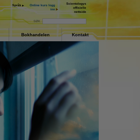
Scientologys
Språk
Online kurs logg
offisielle
inn
nettside
SØK
Bokhandelen
Kontakt
ay
deo