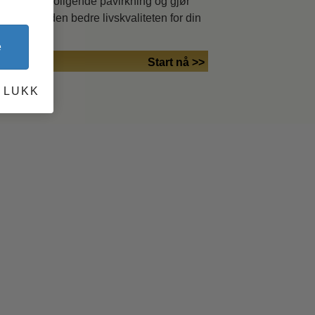
n svært beroligende påvirkning og gjør
l basis, vil den bedre livskvaliteten for din
e
Start nå >>
LUKK