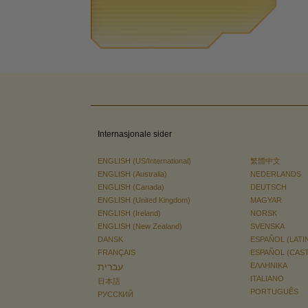
Internasjonale sider
ENGLISH (US/International)
繁體中文
ENGLISH (Australia)
NEDERLANDS
ENGLISH (Canada)
DEUTSCH
ENGLISH (United Kingdom)
MAGYAR
ENGLISH (Ireland)
NORSK
ENGLISH (New Zealand)
SVENSKA
DANSK
ESPAÑOL (LATI
FRANÇAIS
ESPAÑOL (CAS
עברית
ΕΛΛΗΝΙΚA
ITALIANO
日本語
PORTUGUÊS
РУССКИЙ