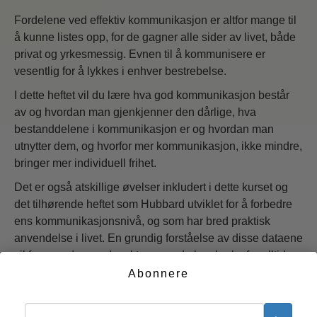
Fordelene ved effektiv kommunikasjon er altfor mange til
å kunne listes opp, for de gagner alle sider av livet, både
privat og yrkesmessig. Evnen til å kommunisere er
vesentlig for å lykkes i enhver bestrebelse.
I dette heftet vil du lære hva god kommunikasjon består
av og hvordan man gjenkjenner den dårlige, hva
bestanddelene i kommunikasjon er og hvordan man
utnytter dem, og hvorfor mer kommunikasjon, ikke mindre,
bringer mer individuell frihet.
Det er også atskillige øvelser inkludert i dette kurset og
det tilhørende heftet som Hubbard utviklet for å forbedre
ens kommunikasjonsnivå, og som har bred praktisk
anvendelse i livet. En grundig forståelse av disse dataene
vil forsyne deg med verktøy som du kan bruke for alltid.
Abonnere
Start nå >>
GRATIS KURSER ONLINE