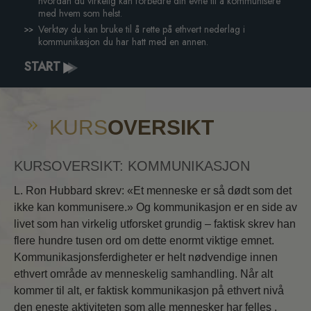
hvordan du virkelig kan forbedre din evne til å kommunisere
med hvem som helst.
Verktøy du kan bruke til å rette på ethvert nederlag i
kommunikasjon du har hatt med en annen.
START
KURS
OVERSIKT
KURSOVERSIKT: KOMMUNIKASJON
L. Ron Hubbard skrev: «Et menneske er så dødt som det
ikke kan kommunisere.» Og kommunikasjon er en side av
livet som han virkelig utforsket grundig – faktisk skrev han
flere hundre tusen ord om dette enormt viktige emnet.
Kommunikasjonsferdigheter er helt nødvendige innen
ethvert område av menneskelig samhandling. Når alt
kommer til alt, er faktisk kommunikasjon på ethvert nivå
den eneste aktiviteten som alle mennesker har felles .