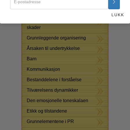
LØSNINGER PÅ STOFF
LUKK
Assister for sykdommer og
skader
Grunnleggende organisering
Årsaken til undertrykkelse
Barn
Kommunikasjon
Bestanddelene i forståelse
Tilværelsens dynamikker
Den emosjonelle toneskalaen
Etikk og tilstandene
Grunnelementene i PR