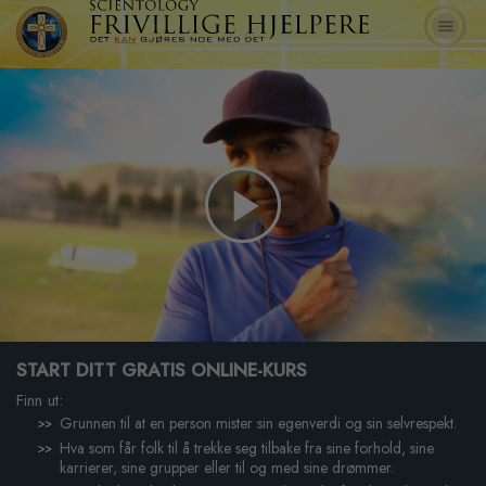
Play
Video
START DITT GRATIS ONLINE-KURS
Finn ut:
Grunnen til at en person mister sin egenverdi og sin selvrespekt.
Hva som får folk til å trekke seg tilbake fra sine forhold, sine
karrierer, sine grupper eller til og med sine drømmer.