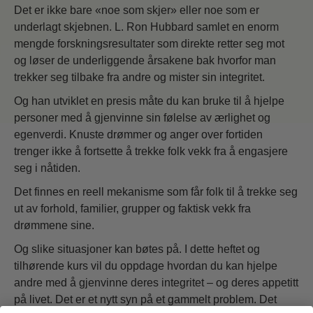
Det er ikke bare «noe som skjer» eller noe som er
underlagt skjebnen. L. Ron Hubbard samlet en enorm
mengde forskningsresultater som direkte retter seg mot
og løser de underliggende årsakene bak hvorfor man
trekker seg tilbake fra andre og mister sin integritet.
Og han utviklet en presis måte du kan bruke til å hjelpe
personer med å gjenvinne sin følelse av ærlighet og
egenverdi. Knuste drømmer og anger over fortiden
trenger ikke å fortsette å trekke folk vekk fra å engasjere
seg i nåtiden.
Det finnes en reell mekanisme som får folk til å trekke seg
ut av forhold, familier, grupper og faktisk vekk fra
drømmene sine.
Og slike situasjoner kan bøtes på. I dette heftet og
tilhørende kurs vil du oppdage hvordan du kan hjelpe
andre med å gjenvinne deres integritet – og deres appetitt
på livet. Det er et nytt syn på et gammelt problem. Det