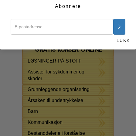
betyr at du ikke lenger behøver å sitte på sidelinjen og
Abonnere
hjelpeløst observere andres pine. I stedet vil du ha
verktøy for hånden som du kan løse en slik elendighet
med.
Start nå >>
LUKK
GRATIS KURSER ONLINE
LØSNINGER PÅ STOFF
Assister for sykdommer og
skader
Grunnleggende organisering
Årsaken til undertrykkelse
Barn
Kommunikasjon
Bestanddelene i forståelse