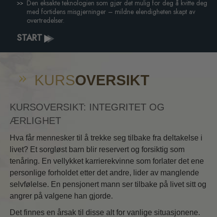
Den eksakte teknologien som gjør det mulig for deg å kvitte deg
med fortidens misgjerninger – mildne elendigheten skapt av
overtredelser.
START
KURS
OVERSIKT
KURSOVERSIKT: INTEGRITET OG
ÆRLIGHET
Hva får mennesker til å trekke seg tilbake fra deltakelse i
livet? Et sorgløst barn blir reservert og forsiktig som
tenåring. En vellykket karrierekvinne som forlater det ene
personlige forholdet etter det andre, lider av manglende
selvfølelse. En pensjonert mann ser tilbake på livet sitt og
angrer på valgene han gjorde.
Det finnes en årsak til disse alt for vanlige situasjonene.