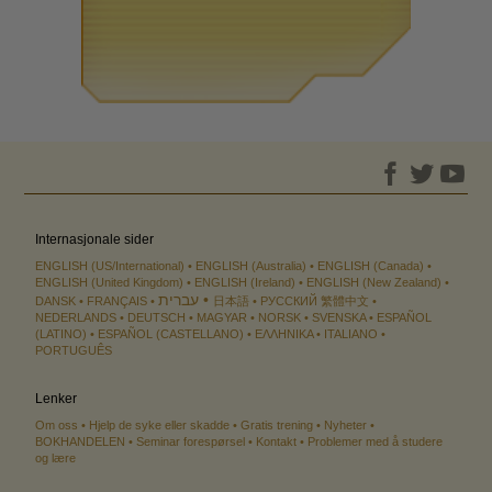
Internasjonale sider
ENGLISH (US/International)
ENGLISH (Australia)
ENGLISH (Canada)
ENGLISH (United Kingdom)
ENGLISH (Ireland)
ENGLISH (New Zealand)
עברית
DANSK
FRANÇAIS
日本語
РУССКИЙ
繁體中文
NEDERLANDS
DEUTSCH
MAGYAR
NORSK
SVENSKA
ESPAÑOL
(LATINO)
ESPAÑOL (CASTELLANO)
ΕΛΛΗΝΙΚA
ITALIANO
PORTUGUÊS
Lenker
Om oss
Hjelp de syke eller skadde
Gratis trening
Nyheter
BOKHANDELEN
Seminar forespørsel
Kontakt
Problemer med å studere
og lære