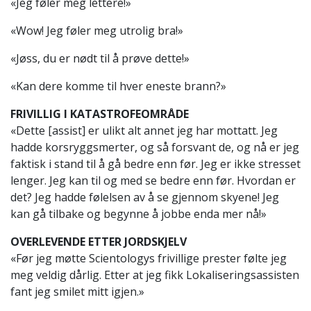
«Jeg føler meg lettere!»
«Wow! Jeg føler meg utrolig bra!»
«Jøss, du er nødt til å prøve dette!»
«Kan dere komme til hver eneste brann?»
FRIVILLIG I KATASTROFEOMRÅDE
«Dette [assist] er ulikt alt annet jeg har mottatt. Jeg
hadde korsryggsmerter, og så forsvant de, og nå er jeg
faktisk i stand til å gå bedre enn før. Jeg er ikke stresset
lenger. Jeg kan til og med se bedre enn før. Hvordan er
det? Jeg hadde følelsen av å se gjennom skyene! Jeg
kan gå tilbake og begynne å jobbe enda mer nå!»
OVERLEVENDE ETTER JORDSKJELV
«Før jeg møtte Scientologys frivillige prester følte jeg
meg veldig dårlig. Etter at jeg fikk Lokaliseringsassisten
fant jeg smilet mitt igjen.»