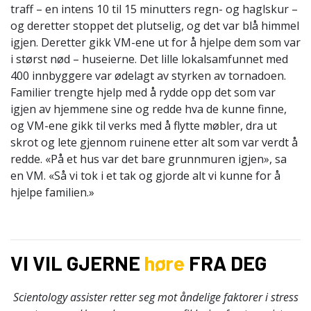
traff – en intens 10 til 15 minutters regn- og haglskur –
og deretter stoppet det plutselig, og det var blå himmel
igjen. Deretter gikk VM-ene ut for å hjelpe dem som var
i størst nød – huseierne. Det lille lokalsamfunnet med
400 innbyggere var ødelagt av styrken av tornadoen.
Familier trengte hjelp med å rydde opp det som var
igjen av hjemmene sine og redde hva de kunne finne,
og VM-ene gikk til verks med å flytte møbler, dra ut
skrot og lete gjennom ruinene etter alt som var verdt å
redde. «På et hus var det bare grunnmuren igjen», sa
en VM. «Så vi tok i et tak og gjorde alt vi kunne for å
hjelpe familien.»
VI VIL GJERNE
høre
FRA DEG
Scientology assister retter seg mot åndelige faktorer i stress