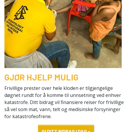
GJØR HJELP MULIG
Frivillige prester over hele kloden er tilgjengelige
døgnet rundt for å komme til unnsetning ved enhver
katastrofe. Ditt bidrag vil finansiere reiser for frivillige
så vel som mat, vann, telt og medisinske forsyninger
for katastrofeofrene.
GI DITT BIDRAG I DAG »