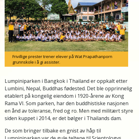
Frivillige prester trener elever på Wat Prapathanporn
grunnskole i å gi assister.
Lumpiniparken i Bangkok i Thailand er oppkalt etter
Lumbini, Nepal, Buddhas fødested. Det ble opprinnelig
etablert på kongelig eiendom i 1920-årene av Kong
Rama VI. Som parken, har den buddhistiske nasjonen
en ånd av toleranse, fred og ro. Men med militært styre
siden kuppet i 2014, er det bølger i Thailands dam.
De som bringer tilbake en gnist av håp til
Lumpiniparken var de gule teltene til Scientologys