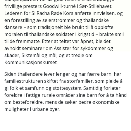
frivillige presters Goodwill-turné i Sør-Stillehavet.
Lederen for Si Racha Røde Kors anførte innvielsen, og
en forestilling av seierstrommer og thailandske
dansere – som tradisjonelt ble brukt til å oppløfte
moralen til thailandske soldater i krigstid – brakte smil
til de fremmøtte. Etter at teltet var åpnet, ble det
avholdt seminarer om Assister for sykdommer og
skader, Siktemål og mål, og et tredje om
Kommunikasjonskurset.
Siden thailendere lever lenger og har færre barn, har
familiestrukturen skiftet fra storfamilier, som pleide å
gi folk et samfunn og støttesystem. Samtidig forlater
foreldre i fattige rurale områder sine barn for å ta hånd
om besteforeldre, mens de søker bedre økonomiske
muligheter i urbane byer.